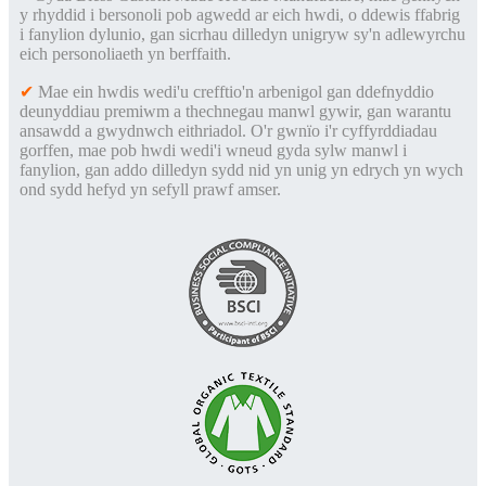
y rhyddid i bersonoli pob agwedd ar eich hwdi, o ddewis ffabrig
i fanylion dylunio, gan sicrhau dilledyn unigryw sy'n adlewyrchu
eich personoliaeth yn berffaith.
✔
Mae ein hwdis wedi'u crefftio'n arbenigol gan ddefnyddio
deunyddiau premiwm a thechnegau manwl gywir, gan warantu
ansawdd a gwydnwch eithriadol. O'r gwnïo i'r cyffyrddiadau
gorffen, mae pob hwdi wedi'i wneud gyda sylw manwl i
fanylion, gan addo dilledyn sydd nid yn unig yn edrych yn wych
ond sydd hefyd yn sefyll prawf amser.