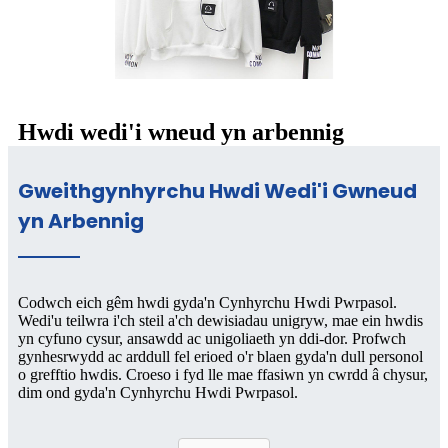
Hwdi wedi'i wneud yn arbennig
Gweithgynhyrchu Hwdi Wedi'i Gwneud
yn Arbennig
Codwch eich gêm hwdi gyda'n Cynhyrchu Hwdi Pwrpasol.
Wedi'u teilwra i'ch steil a'ch dewisiadau unigryw, mae ein hwdis
yn cyfuno cysur, ansawdd ac unigoliaeth yn ddi-dor. Profwch
gynhesrwydd ac arddull fel erioed o'r blaen gyda'n dull personol
o grefftio hwdis. Croeso i fyd lle mae ffasiwn yn cwrdd â chysur,
dim ond gyda'n Cynhyrchu Hwdi Pwrpasol.