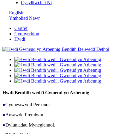
Cysylltwch â Ni
English
Ymholiad Nawr
Cartref
Cynhyrchion
Hwdi
Hwdi Bendith wedi'i Gwneud yn Arbennig
●
Cynhesrwydd Personol.
●
Ansawdd Premiwm.
●
Dyluniadau Mynegiannol.