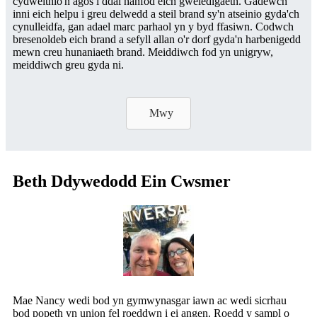
cydweithio'n agos i ddal hanfod eich gweledigaeth. Gadewch
inni eich helpu i greu delwedd a steil brand sy'n atseinio gyda'ch
cynulleidfa, gan adael marc parhaol yn y byd ffasiwn. Codwch
bresenoldeb eich brand a sefyll allan o'r dorf gyda'n harbenigedd
mewn creu hunaniaeth brand. Meiddiwch fod yn unigryw,
meiddiwch greu gyda ni.
Mwy
Beth Ddywedodd Ein Cwsmer
Mae Nancy wedi bod yn gymwynasgar iawn ac wedi sicrhau
bod popeth yn union fel roeddwn i ei angen. Roedd y sampl o