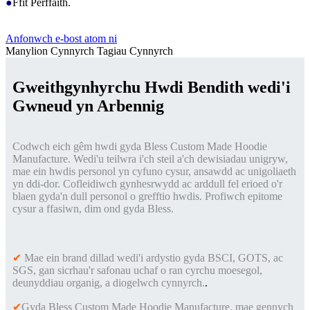
●
Ffit Perffaith.
Anfonwch e-bost atom ni
Manylion Cynnyrch
Tagiau Cynnyrch
Gweithgynhyrchu Hwdi Bendith wedi'i
Gwneud yn Arbennig
Codwch eich gêm hwdi gyda Bless Custom Made Hoodie
Manufacture. Wedi'u teilwra i'ch steil a'ch dewisiadau unigryw,
mae ein hwdis personol yn cyfuno cysur, ansawdd ac unigoliaeth
yn ddi-dor. Cofleidiwch gynhesrwydd ac arddull fel erioed o'r
blaen gyda'n dull personol o grefftio hwdis. Profiwch epitome
cysur a ffasiwn, dim ond gyda Bless.
✔
Mae ein brand dillad wedi'i ardystio gyda BSCI, GOTS, ac
SGS, gan sicrhau'r safonau uchaf o ran cyrchu moesegol,
deunyddiau organig, a diogelwch cynnyrch.
.
✔
Gyda Bless Custom Made Hoodie Manufacture, mae gennych