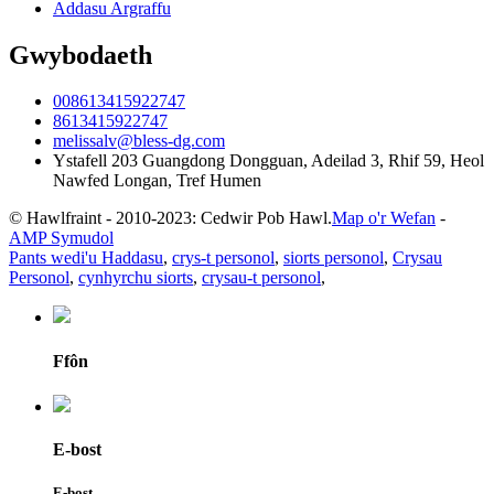
Addasu Argraffu
Gwybodaeth
008613415922747
8613415922747
melissalv@bless-dg.com
Ystafell 203 Guangdong Dongguan, Adeilad 3, Rhif 59, Heol
Nawfed Longan, Tref Humen
© Hawlfraint - 2010-2023: Cedwir Pob Hawl.
Map o'r Wefan
-
AMP Symudol
Pants wedi'u Haddasu
,
crys-t personol
,
siorts personol
,
Crysau
Personol
,
cynhyrchu siorts
,
crysau-t personol
,
Ffôn
E-bost
E-bost