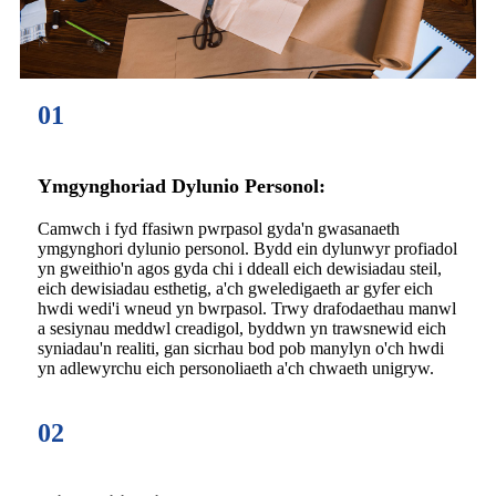
01
Ymgynghoriad Dylunio Personol:
Camwch i fyd ffasiwn pwrpasol gyda'n gwasanaeth
ymgynghori dylunio personol. Bydd ein dylunwyr profiadol
yn gweithio'n agos gyda chi i ddeall eich dewisiadau steil,
eich dewisiadau esthetig, a'ch gweledigaeth ar gyfer eich
hwdi wedi'i wneud yn bwrpasol. Trwy drafodaethau manwl
a sesiynau meddwl creadigol, byddwn yn trawsnewid eich
syniadau'n realiti, gan sicrhau bod pob manylyn o'ch hwdi
yn adlewyrchu eich personoliaeth a'ch chwaeth unigryw.
02