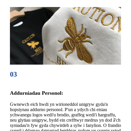
03
Addurniadau Personol:
Gwnewch eich hwdi yn wirioneddol unigryw gyda'n
hopsiynau addurno personol. P'un a ydych chi eisiau
ychwanegu logos wedi'u brodio, graffeg wedi'i hargraffu,
neu glytiau unigryw, bydd ein crefftwyr medrus yn dod â'ch
syniadau'n fyw gyda chywirdeb a sylw i fanylion. O frandio
cynnil i ddarnau datganiad beiddgar, rydym yn cynnig ystod