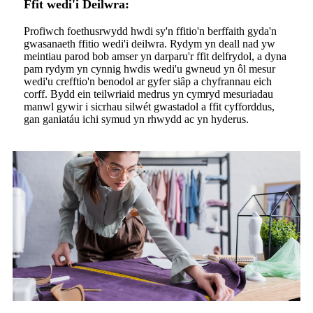
Ffit wedi'i Deilwra:
Profiwch foethusrwydd hwdi sy'n ffitio'n berffaith gyda'n
gwasanaeth ffitio wedi'i deilwra. Rydym yn deall nad yw
meintiau parod bob amser yn darparu'r ffit delfrydol, a dyna
pam rydym yn cynnig hwdis wedi'u gwneud yn ôl mesur
wedi'u crefftio'n benodol ar gyfer siâp a chyfrannau eich
corff. Bydd ein teilwriaid medrus yn cymryd mesuriadau
manwl gywir i sicrhau silwét gwastadol a ffit cyfforddus,
gan ganiatáu ichi symud yn rhwydd ac yn hyderus.