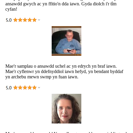
ansawdd gwych ac yn ffitio'n dda iawn. Gyda diolch i'r tîm
cyfan!
Mae'r samplau o ansawdd uchel ac yn edrych yn braf iawn.
Mae'r cyflenwr yn ddefnyddiol iawn hefyd, yn bendant byddaf
yn archebu mewn swmp yn fuan iawn.