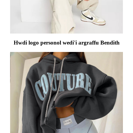
Hwdi logo personol wedi'i argraffu Bendith