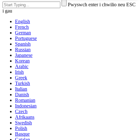
Pwyswch enter i chwilio neu ESC
i gau
English
French
German
Portuguese
Spanish
Russian
Japanese
Korean
Arabic
Irish
Greek
Turkish
Italian
Danish
Romanian
Indonesian
Czech
Afrikaans
Swedish
Polish
Basque
Catalan