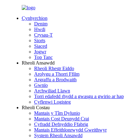
Cynhyrchion
Denim
Hwdi
Crysau-T
Siorts
Siaced
Jogwr
Top Tanc
Rheoli Ansawdd
Rheoli Rhestr Eiddo
Arolygu a Thorri Ffilm
Argraffu a Brodwaith
Gwnïo
Archwiliad Llawn
Torri edafedd rhydd a gwasgu a gwirio ar hap
Cyflenwi Logisteg
Rheoli Costau
Mantais y Tîm Dylunio
Mantais Cost Deunydd Crai
Cyfradd Defnyddio Ffabrig
Mantais Effeithlonrwydd Gweithwyr
System Rheoli Ansawdd