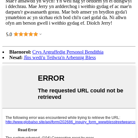
Mae'r ansawdd yn wych! Yn well nag yr oeddem yn ei ddisgwyl
i ddechrau. Mae Jerry yn ardderchog i weithio gydag ef ac mae'n
darparu'r gwasanaeth gorau. Mae bob amser yn brydlon gyda'i
ymatebion ac yn sicrhau eich bod chi'n cael gofal da. Ni allwn
ofyn am berson gwell i weithio gydag ef. Diolch Jerry!
Blaenorol:
Crys Argraffedig Personol Bendithia
Nesaf:
Jîns wedi'u Teilwra'n Arbennig Bless