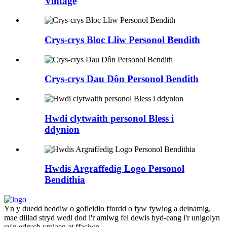
Vintage
Crys-crys Bloc Lliw Personol Bendith
Crys-crys Dau Dôn Personol Bendith
Hwdi clytwaith personol Bless i
ddynion
Hwdis Argraffedig Logo Personol
Bendithia
Yn y duedd heddiw o gofleidio ffordd o fyw fywiog a deinamig,
mae dillad stryd wedi dod i'r amlwg fel dewis byd-eang i'r unigolyn
sy'n edrych ymlaen at ffasiwn.