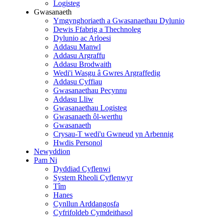
Logisteg
Gwasanaeth
Ymgynghoriaeth a Gwasanaethau Dylunio
Dewis Ffabrig a Thechnoleg
Dylunio ac Arloesi
Addasu Manwl
Addasu Argraffu
Addasu Brodwaith
Wedi'i Wasgu â Gwres Argraffedig
Addasu Cyffiau
Gwasanaethau Pecynnu
Addasu Lliw
Gwasanaethau Logisteg
Gwasanaeth ôl-werthu
Gwasanaeth
Crysau-T wedi'u Gwneud yn Arbennig
Hwdis Personol
Newyddion
Pam Ni
Dyddiad Cyflenwi
System Rheoli Cyflenwyr
Tîm
Hanes
Cynllun Arddangosfa
Cyfrifoldeb Cymdeithasol