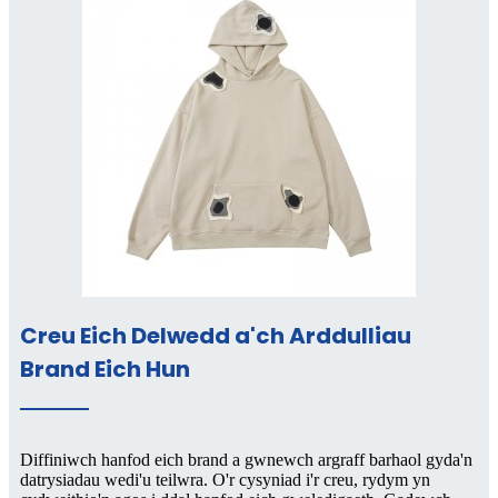
Creu Eich Delwedd a'ch Arddulliau
Brand Eich Hun
Diffiniwch hanfod eich brand a gwnewch argraff barhaol gyda'n
datrysiadau wedi'u teilwra. O'r cysyniad i'r creu, rydym yn