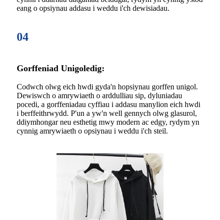
eang o opsiynau addasu i weddu i'ch dewisiadau.
04
Gorffeniad Unigoledig:
Codwch olwg eich hwdi gyda'n hopsiynau gorffen unigol.
Dewiswch o amrywiaeth o arddulliau sip, dyluniadau
pocedi, a gorffeniadau cyffiau i addasu manylion eich hwdi
i berffeithrwydd. P'un a yw'n well gennych olwg glasurol,
ddiymhongar neu esthetig mwy modern ac edgy, rydym yn
cynnig amrywiaeth o opsiynau i weddu i'ch steil.