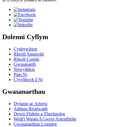
Dolenni Cyflym
Cynhyrchion
Rheoli Ansawdd
Rheoli Costau
Gwasanaeth
Newyddion
Pam Ni
Cysylltwch â Ni
Gwasanaethau
Dylunio ac Arloesi
Addasu Brodwaith
Dewis Ffabrig a Thechnoleg
Wedi'i Wasgu â Gwres Argraffedig
Gwasanaethau Logisteg